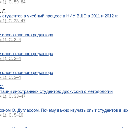
м 1). С. 59–84
 Г.
 студентов в учебный процесс в НИУ ВШЭ в 2011 и 2012 гг.
м 1). С. 23–47
 слово главного редактора
 1). С. 3–4
 слово главного редактора
 1). С. 3–4
 слово главного редактора
 1). С. 3–4
С.
тации иностранных студентов: дискуссия о методологии
м 1). С. 33–47
оном О. Дугласcом. Почему важно изучать опыт студентов в и
 1). С. 5–10