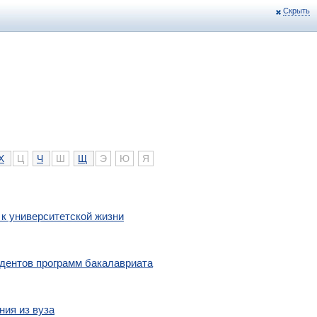
Скрыть
Х
Ц
Ч
Ш
Щ
Э
Ю
Я
 к университетской жизни
удентов программ бакалавриата
ния из вуза