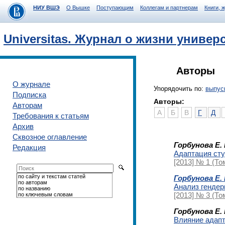
НИУ ВШЭ
О Вышке
Поступающим
Коллегам и партнерам
Книги, 
Universitas. Журнал о жизни универ
Авторы
О журнале
Упорядочить по:
выпус
Подписка
Авторы:
Авторам
А
Б
В
Г
Д
Требования к статьям
Архив
Сквозное оглавление
Горбунова Е. 
Редакция
Адаптация сту
[2013] № 1 (То
по сайту и текстам статей
Горбунова Е. 
по авторам
Анализ гендер
по названию
[2013] № 3 (То
по ключевым словам
Горбунова Е. 
Влияние адапт