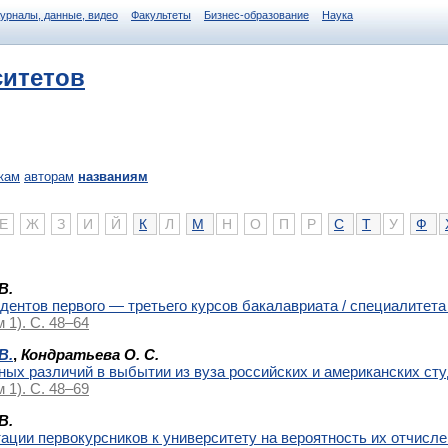
журналы, данные, видео
Факультеты
Бизнес-образование
Наука
ситетов
кам
авторам
названиям
Е
Ж
З
И
Й
К
Л
М
Н
О
П
Р
С
Т
У
Ф
В.
дентов первого — третьего курсов бакалавриата / специалитета
м 1). С. 48–64
В.
,
Кондратьева О. С.
ных различий в выбытии из вуза российских и американских ст
м 1). С. 48–69
В.
ации первокурсников к университету на вероятность их отчисле