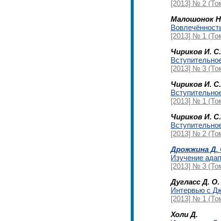
[2013] № 2 (То
Малошонок Н.
Вовлечённость
[2013] № 1 (То
Чириков И. С.
Вступительное
[2013] № 3 (Том
Чириков И. С.
Вступительное
[2013] № 1 (Том
Чириков И. С.
Вступительное
[2013] № 2 (Том
Дрожжина Д. 
Изучение адап
[2013] № 3 (То
Дугласс Д. О.
Интервью с Дж
[2013] № 1 (Том
Холи Д.