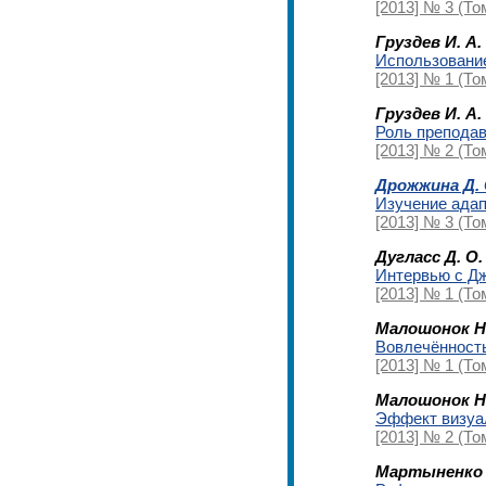
[2013] № 3 (То
Груздев И. А.
Использование
[2013] № 1 (Том
Груздев И. А.
Роль преподав
[2013] № 2 (То
Дрожжина Д. 
Изучение адап
[2013] № 3 (То
Дугласс Д. О.
Интервью с Дж
[2013] № 1 (Том
Малошонок Н.
Вовлечённость
[2013] № 1 (То
Малошонок Н.
Эффект визуал
[2013] № 2 (То
Мартыненко 