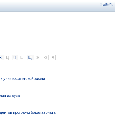
Скрыть
Х
Ц
Ч
Ш
Щ
Э
Ю
Я
 к университетской жизни
ния из вуза
удентов программ бакалавриата