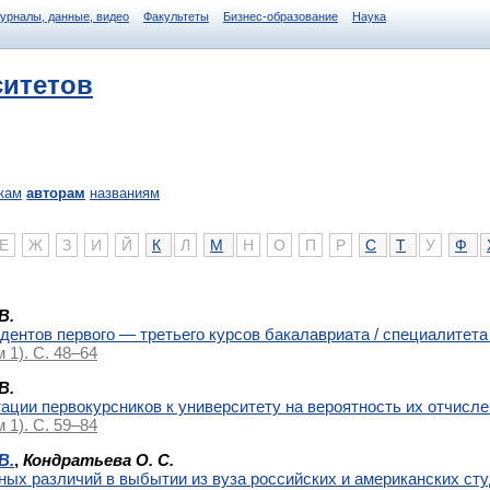
журналы, данные, видео
Факультеты
Бизнес-образование
Наука
ситетов
кам
авторам
названиям
Е
Ж
З
И
Й
К
Л
М
Н
О
П
Р
С
Т
У
Ф
В.
дентов первого — третьего курсов бакалавриата / специалитета
м 1). С. 48–64
В.
ации первокурсников к университету на вероятность их отчисле
м 1). С. 59–84
В.
,
Кондратьева О. С.
ных различий в выбытии из вуза российских и американских ст