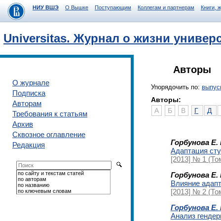
НИУ ВШЭ
О Вышке
Поступающим
Коллегам и партнерам
Книги, 
Universitas. Журнал о жизни универ
Авторы
О журнале
Упорядочить по:
выпус
Подписка
Авторы:
Авторам
А
Б
В
Г
Д
Требования к статьям
Архив
Сквозное оглавление
Горбунова Е. 
Редакция
Адаптация сту
[2013] № 1 (То
по сайту и текстам статей
Горбунова Е. 
по авторам
Влияние адапт
по названию
[2013] № 2 (То
по ключевым словам
Горбунова Е. 
Анализ гендер