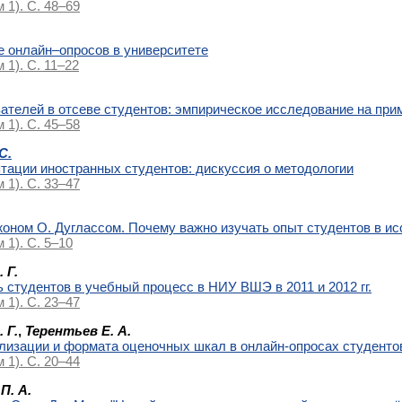
м 1). С. 48–69
 онлайн–опросов в университете
 1). С. 11–22
ателей в отсеве студентов: эмпирическое исследование на при
м 1). С. 45–58
С.
тации иностранных студентов: дискуссия о методологии
м 1). С. 33–47
оном О. Дугласcом. Почему важно изучать опыт студентов в и
 1). С. 5–10
 Г.
 студентов в учебный процесс в НИУ ВШЭ в 2011 и 2012 гг.
м 1). С. 23–47
 Г.
,
Терентьев Е. А.
изации и формата оценочных шкал в онлайн-опросах студенто
м 1). С. 20–44
П. А.