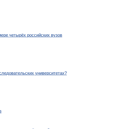
мере четырёх российских вузов
сследовательских университетах?
в