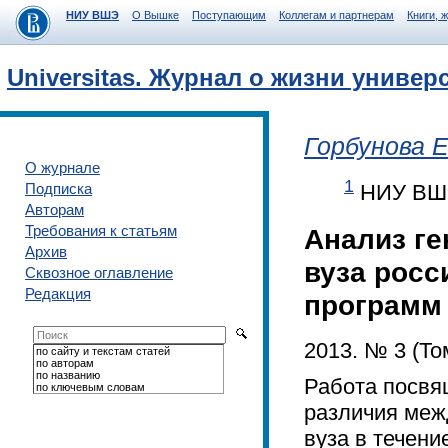
НИУ ВШЭ
О Вышке
Поступающим
Коллегам и партнерам
Книги, 
Universitas. Журнал о жизни универ
Горбунова Е
О журнале
1
Подписка
НИУ ВШЭ,
Авторам
Требования к статьям
Анализ ге
Архив
вуза росс
Сквозное оглавление
Редакция
программ
2013. № 3 (Том
по сайту и текстам статей
по авторам
по названию
Работа посвя
по ключевым словам
различия меж
вуза в течени