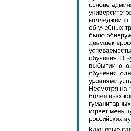
основе админ
университето
колледжей шт
об учебных тр
было обнаруж
девушек врос
успеваемость
обучения. В в
выбытии юнош
обучения, одн
уровнями усп
Несмотря на 
более высоко
гуманитарных
играет меньш
российских ву
Ключевые сл