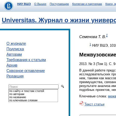
НИУ ВШЭ
О Вышке
Поступающим
Коллегам и партнерам
Книги, 
Universitas. Журнал о жизни универ
1
Семенова Т. В.
О журнале
1
НИУ ВШЭ, 10100
Подписка
Межвузовские
Авторам
Требования к статьям
2013. № 3 (Том 1). С. 9
Архив
В данной работе пред
Сквозное оглавление
исследовательских пр
Редакция
нем, такими как массо
преимущества, связанн
результате анализа им
подобных проектов, н
по сайту и текстам статей
по авторам
Ключевые слова:
межв
по названию
по ключевым словам
Текст статьи