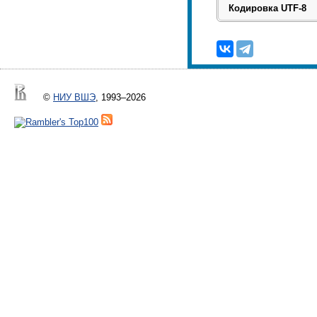
©
НИУ ВШЭ
, 1993–2026