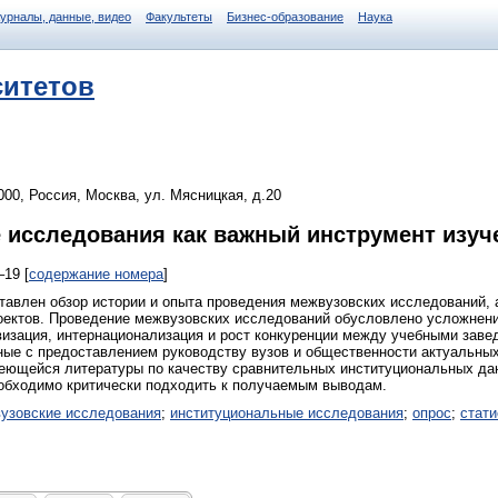
журналы, данные, видео
Факультеты
Бизнес-образование
Наука
ситетов
0, Россия, Москва, ул. Мясницкая, д.20
 исследования как важный инструмент изуч
–19 [
содержание номера
]
ставлен обзор истории и опыта проведения межвузовских исследований,
оектов. Проведение межвузовских исследований обусловлено усложнен
визация, интернационализация и рост конкуренции между учебными заве
ые с предоставлением руководству вузов и общественности актуальных
еющейся литературы по качеству сравнительных институциональных дан
еобходимо критически подходить к получаемым выводам.
узовские исследования
;
институциональные исследования
;
опрос
;
cтати